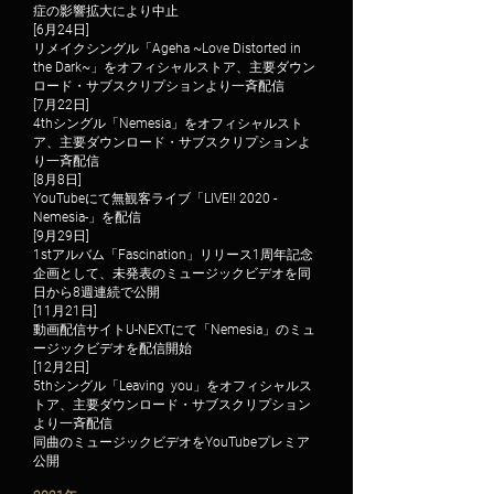
症の影響拡大により中止
[6月24日]
リメイクシングル「Ageha ~Love Distorted in
the Dark~」をオフィシャルストア、主要ダウン
ロード・サブスクリプションより一斉配信
[7月22日]
4thシングル「Nemesia」をオフィシャルスト
ア、主要ダウンロード・サブスクリプションよ
り一斉配信
[8月8日]
YouTubeにて無観客ライブ「LIVE!! 2020 -
Nemesia-」を配信
[9月29日]
1stアルバム「Fascination」リリース1周年記念
企画として、未発表のミュージックビデオを同
日から8週連続で公開
[11月21日]
動画配信サイトU-NEXTにて「Nemesia」のミュ
ージックビデオを配信開始
[12月2日]
5thシングル「Leaving you」をオフィシャルス
トア、主要ダウンロード・サブスクリプション
より一斉配信
同曲のミュージックビデオをYouTubeプレミア
公開​