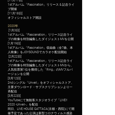
[11月17日]
1stアルバム「Fascination」リリース & 記念ライ
ブ開催
[11月18日]
オフィシャルストア開設
2020年
[1月3日]
1stアルバム「Fascianation」リリース記念ライ
ブの映像を特別編集したダイジェストMVを公開
[1月19日]
1stアルバム「Fascination」収録曲（全7曲、本
人映像）をJOYSOUNDでカラオケ配信開始
[2月22日]
1stアルバム「Fascianation」リリース記念ライ
ブの映像を特別編集したダイジェストMVから、
人気投票第1位を獲得した「Ring」のMVフルバ
ージョンを公開
[3月12日]
2ndシングル「Unveil」をオフィシャルストア、
主要ダウンロード・サブスクリプションより一
斉配信
[3月22日]
YouTubeにて無観客スタジオライブ「LIVE!!
2020 -Unveil-」を配信
同日、LIVE HOUSE GATTACA(京都・西院)にて開
催予定であった公演は新型コロナウィルス感染