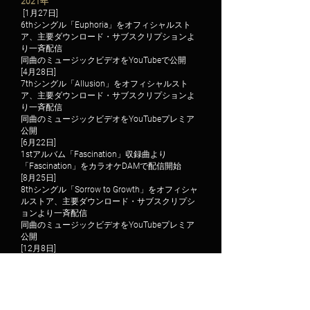
2021年
[1月27日]
6thシングル「Euphoria」をオフィシャルスト
ア、主要ダウンロード・サブスクリプションよ
り一斉配信
同曲のミュージックビデオをYouTubeで公開​
[4月28日]
7thシングル「Allusion」をオフィシャルスト
ア、主要ダウンロード・サブスクリプションよ
り一斉配信
同曲のミュージックビデオをYouTubeプレミア
公開​
[6月22日]
1stアルバム「Fascination」収録曲より
「Fascination」をカラオケDAMで​配信開始
[8月25日]
8thシングル「Sorrow to Growth」をオフィシャ
ルストア、主要ダウンロード・サブスクリプシ
ョンより一斉配信
同曲のミュージックビデオをYouTubeプレミア
公開​
[12月8日]
9thシングル「Hearts」をオフィシャルストア、
主要ダウンロード・サブスクリプションより一
斉配信
同曲のミュージックビデオをYouTubeプレミア
公開​