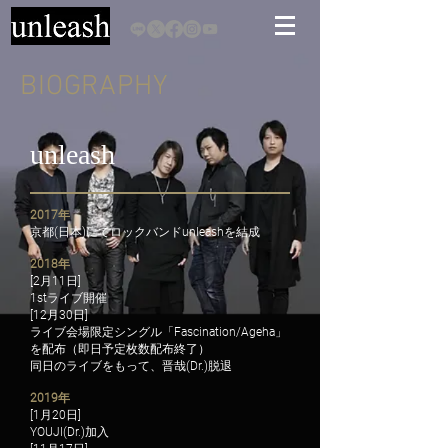
BIOGRAPHY
unleash
2017年
京都(日本)にてロックバンドunleashを結成
2018年
[2月11日]
1stライブ開催
[12月30日]
ライブ会場限定シングル「Fascination/Ageha」
を配布（即日予定枚数配布終了）
同日のライブをもって、晋哉(Dr.)脱退
2019年
[1月20日]
YOUJI(Dr.)加入